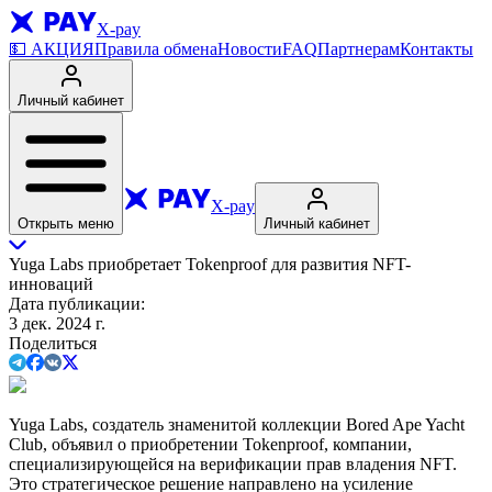
X-pay
💵
АКЦИЯ
Правила обмена
Новости
FAQ
Партнерам
Контакты
Личный кабинет
X-pay
Открыть меню
Личный кабинет
Yuga Labs приобретает Tokenproof для развития NFT-
инноваций
Дата публикации
:
3 дек. 2024 г.
Поделиться
Yuga Labs, создатель знаменитой коллекции Bored Ape Yacht
Club, объявил о приобретении Tokenproof, компании,
специализирующейся на верификации прав владения NFT.
Это стратегическое решение направлено на усиление