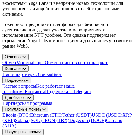
экосистемы Yuga Labs и внедрение новых технологий для
улучшения взаимодействия пользователей с цифровыми
активами.
Tokenproof предоставит платформу для безопасной
аутентификации, делая участие в мероприятиях и
использование NFT удобнее. Эта сделка подтверждает
стремление Yuga Labs к инновациям и дальнейшему развитию
рынка Web3.
Основное
Обмен
Монеты
Пары
Обмен криптовалюты на фиат
Компания
Наши партнеры
Отзывы
Блог
Поддержка
Частые вопросы
Как работает наша
платформа
Контакты
Поддержка в Telegram
Для бизнеса
Партнерская программа
Популярные монеты
Bitcoin (BTC)
Ethereum (ETH)
Tether (USDT)
USDC (USDC)
XRP
(XRP)
Solana (SOL)
TRON (TRX)
Dogecoin (DOGE)
Cardano
(ADA)
Популярные пары