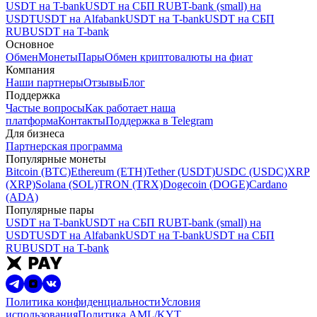
USDT на T-bank
USDT на СБП RUB
T-bank (small) на
USDT
USDT на Alfabank
USDT на T-bank
USDT на СБП
RUB
USDT на T-bank
Основное
Обмен
Монеты
Пары
Обмен криптовалюты на фиат
Компания
Наши партнеры
Отзывы
Блог
Поддержка
Частые вопросы
Как работает наша
платформа
Контакты
Поддержка в Telegram
Для бизнеса
Партнерская программа
Популярные монеты
Bitcoin (BTC)
Ethereum (ETH)
Tether (USDT)
USDC (USDC)
XRP
(XRP)
Solana (SOL)
TRON (TRX)
Dogecoin (DOGE)
Cardano
(ADA)
Популярные пары
USDT на T-bank
USDT на СБП RUB
T-bank (small) на
USDT
USDT на Alfabank
USDT на T-bank
USDT на СБП
RUB
USDT на T-bank
Политика конфиденциальности
Условия
использования
Политика AML/KYT