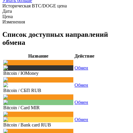
Узнать больше
Историческая BTC/DOGE цена
Дата
Цена
Изменения
Список доступных направлений
обмена
Название
Действие
Обмен
Bitcoin
/
ЮMoney
Обмен
Bitcoin
/
СБП RUB
Обмен
Bitcoin
/
Card MIR
Обмен
Bitcoin
/
Bank card RUB