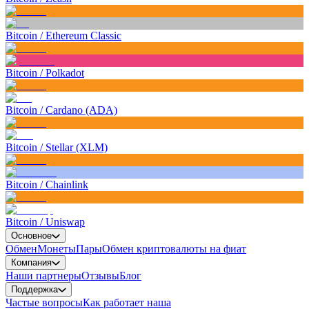
Bitcoin
/
Ethereum Classic
Bitcoin
/
Polkadot
Bitcoin
/
Cardano (ADA)
Bitcoin
/
Stellar (XLM)
Bitcoin
/
Chainlink
Bitcoin
/
Uniswap
Основное
Обмен
Монеты
Пары
Обмен криптовалюты на фиат
Компания
Наши партнеры
Отзывы
Блог
Поддержка
Частые вопросы
Как работает наша