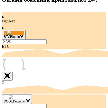
1
Отдаёте
BTC
Bitcoin
BTC
2
DOGE
Dogecoin