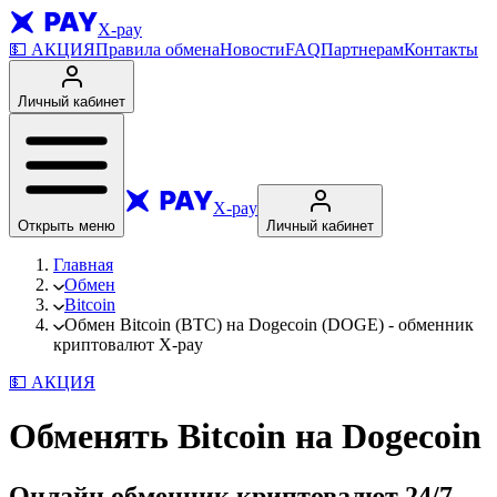
X-pay
💵
АКЦИЯ
Правила обмена
Новости
FAQ
Партнерам
Контакты
Личный кабинет
X-pay
Открыть меню
Личный кабинет
Главная
Обмен
Bitcoin
Обмен Bitcoin (BTC) на Dogecoin (DOGE) - обменник
криптовалют X-pay
💵
АКЦИЯ
Обменять Bitcoin на Dogecoin
Онлайн обменник криптовалют
24/7