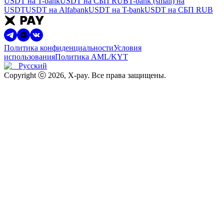
USDT на T-bank
USDT на СБП RUB
T-bank (small) на
USDT
USDT на Alfabank
USDT на T-bank
USDT на СБП RUB
Политика конфиденциальности
Условия
использования
Политика AML/KYT
Русский
Copyright ⓒ
2026
, X-pay
.
Все права защищены.