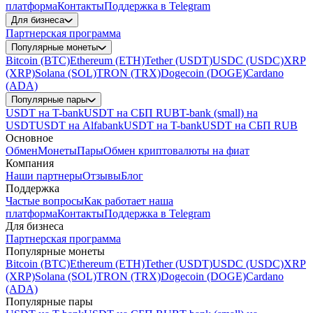
платформа
Контакты
Поддержка в Telegram
Для бизнеса
Партнерская программа
Популярные монеты
Bitcoin (BTC)
Ethereum (ETH)
Tether (USDT)
USDC (USDC)
XRP
(XRP)
Solana (SOL)
TRON (TRX)
Dogecoin (DOGE)
Cardano
(ADA)
Популярные пары
USDT на T-bank
USDT на СБП RUB
T-bank (small) на
USDT
USDT на Alfabank
USDT на T-bank
USDT на СБП RUB
Основное
Обмен
Монеты
Пары
Обмен криптовалюты на фиат
Компания
Наши партнеры
Отзывы
Блог
Поддержка
Частые вопросы
Как работает наша
платформа
Контакты
Поддержка в Telegram
Для бизнеса
Партнерская программа
Популярные монеты
Bitcoin (BTC)
Ethereum (ETH)
Tether (USDT)
USDC (USDC)
XRP
(XRP)
Solana (SOL)
TRON (TRX)
Dogecoin (DOGE)
Cardano
(ADA)
Популярные пары