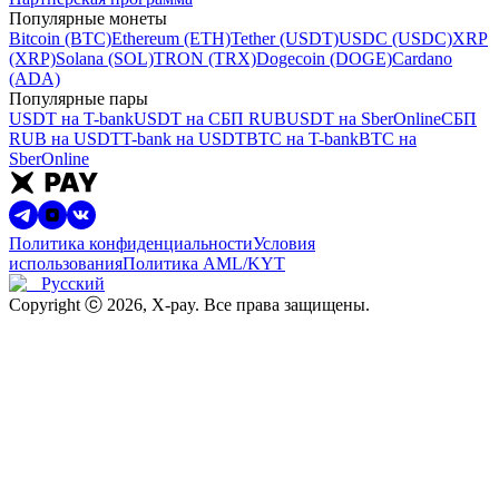
Популярные монеты
Bitcoin (BTC)
Ethereum (ETH)
Tether (USDT)
USDC (USDC)
XRP
(XRP)
Solana (SOL)
TRON (TRX)
Dogecoin (DOGE)
Cardano
(ADA)
Популярные пары
USDT на T-bank
USDT на СБП RUB
USDT на SberOnline
СБП
RUB на USDT
T-bank на USDT
BTC на T-bank
BTC на
SberOnline
Политика конфиденциальности
Условия
использования
Политика AML/KYT
Русский
Copyright ⓒ
2026
, X-pay
.
Все права защищены.