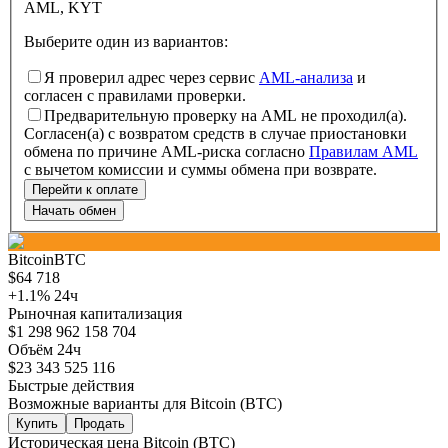
AML, KYT
Выберите один из вариантов
:
Я проверил адрес через сервис
AML-анализа
и
согласен с правилами проверки.
Предварительную проверку на AML не проходил(а).
Согласен(а) с возвратом средств в случае приостановки
обмена по причине AML-риска согласно
Правилам AML
с вычетом комиссии и суммы обмена при возврате.
Перейти к оплате
Начать обмен
Bitcoin
BTC
$
64 718
+
1.1
%
24ч
Рыночная капитализация
$
1 298 962 158 704
Объём 24ч
$
23 343 525 116
Быстрые действия
Возможные варианты для Bitcoin (BTC)
Купить
Продать
Историческая цена Bitcoin (BTC)