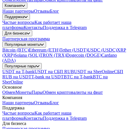
Компания
Наши партнеры
Отзывы
Блог
Поддержка
Частые вопросы
Как работает наша
платформа
Контакты
Поддержка в Telegram
Для бизнеса
Партнерская программа
Популярные монеты
Bitcoin (BTC)
Ethereum (ETH)
Tether (USDT)
USDC (USDC)
XRP
(XRP)
Solana (SOL)
TRON (TRX)
Dogecoin (DOGE)
Cardano
(ADA)
Популярные пары
USDT на T-bank
USDT на СБП RUB
USDT на SberOnline
СБП
RUB на USDT
T-bank на USDT
BTC на T-bank
BTC на
SberOnline
Основное
Обмен
Монеты
Пары
Обмен криптовалюты на фиат
Компания
Наши партнеры
Отзывы
Блог
Поддержка
Частые вопросы
Как работает наша
платформа
Контакты
Поддержка в Telegram
Для бизнеса
Партнерская программа