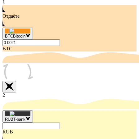
1
Отдаёте
BTC
Bitcoin
BTC
2
RUB
T-bank
RUB