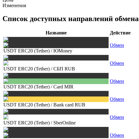
Изменения
Список доступных направлений обмена
Название
Действие
Обмен
USDT ERC20 (Tether)
/
ЮMoney
Обмен
USDT ERC20 (Tether)
/
СБП RUB
Обмен
USDT ERC20 (Tether)
/
Card MIR
Обмен
USDT ERC20 (Tether)
/
Bank card RUB
Обмен
USDT ERC20 (Tether)
/
SberOnline
Обмен