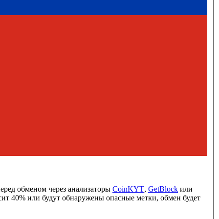
перед обменом через анализаторы
CoinKYT
,
GetBlock
или
ысит 40% или будут обнаружены опасные метки, обмен будет