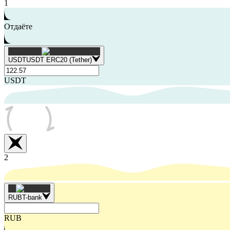
1
Отдаёте
USDT
USDT ERC20 (Tether)
USDT
2
RUB
T-bank
RUB