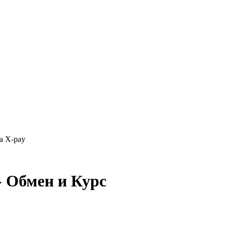
а X-pay
- Обмен и Курс