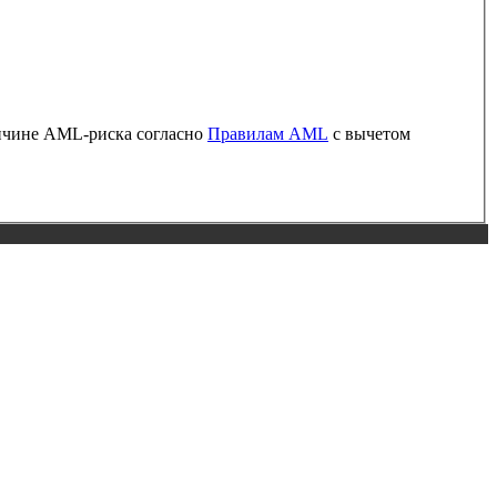
ричине AML-риска согласно
Правилам AML
с вычетом