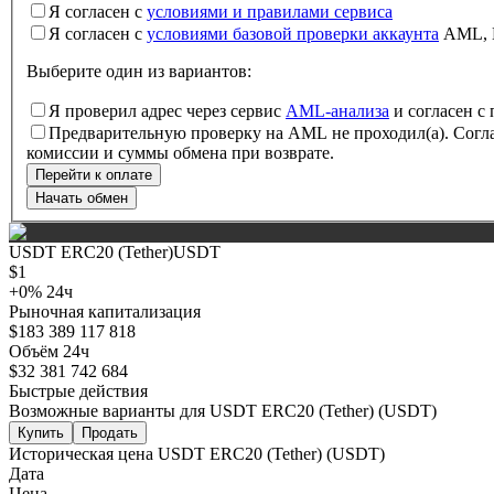
Я согласен с
условиями и правилами сервиса
Я согласен с
условиями базовой проверки аккаунта
AML,
Выберите один из вариантов
:
Я проверил адрес через сервис
AML-анализа
и согласен с
Предварительную проверку на AML не проходил(а). Согла
комиссии и суммы обмена при возврате.
Перейти к оплате
Начать обмен
USDT ERC20 (Tether)
USDT
$
1
+
0
%
24ч
Рыночная капитализация
$
183 389 117 818
Объём 24ч
$
32 381 742 684
Быстрые действия
Возможные варианты для USDT ERC20 (Tether) (USDT)
Купить
Продать
Историческая цена USDT ERC20 (Tether) (USDT)
Дата
Цена