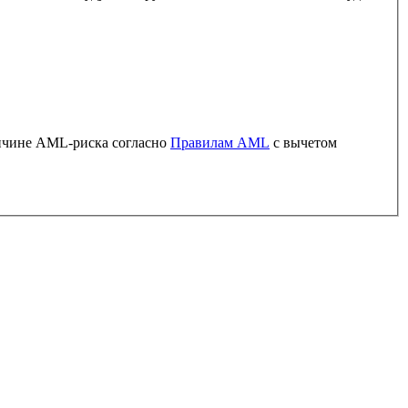
ричине AML-риска согласно
Правилам AML
с вычетом