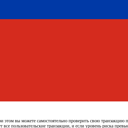
ри этом вы можете самостоятельно проверить свою транзакцию 
т все пользовательские транзакции, и если уровень риска прев