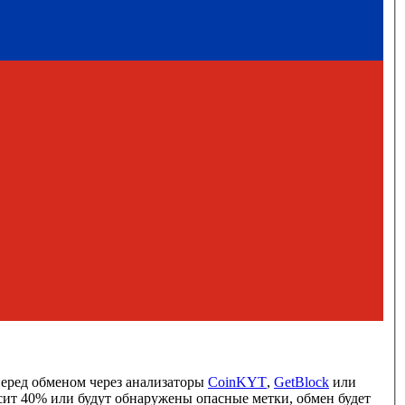
перед обменом через анализаторы
CoinKYT
,
GetBlock
или
ысит 40% или будут обнаружены опасные метки, обмен будет