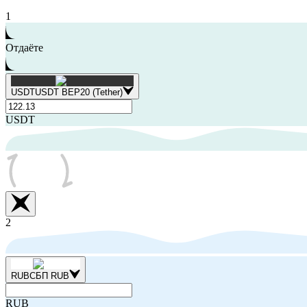
1
Отдаёте
USDT
USDT BEP20 (Tether)
USDT
2
RUB
СБП RUB
RUB