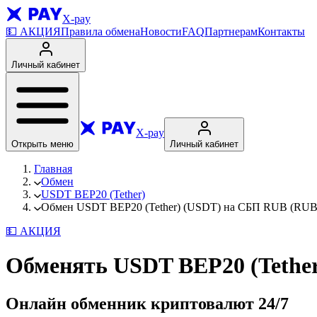
X-pay
💵
АКЦИЯ
Правила обмена
Новости
FAQ
Партнерам
Контакты
Личный кабинет
X-pay
Открыть меню
Личный кабинет
Главная
Обмен
USDT BEP20 (Tether)
Обмен USDT BEP20 (Tether) (USDT) на СБП RUB (RUB)
💵
АКЦИЯ
Обменять USDT BEP20 (Tethe
Онлайн обменник криптовалют
24/7