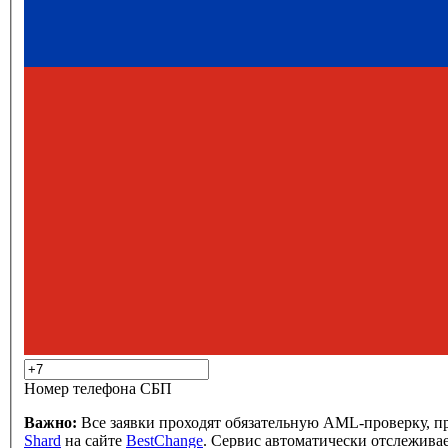
Номер телефона СБП
Важно:
Все заявки проходят обязательную AML-проверку, п
Shard
на сайте
BestChange
. Сервис автоматически отслеживае