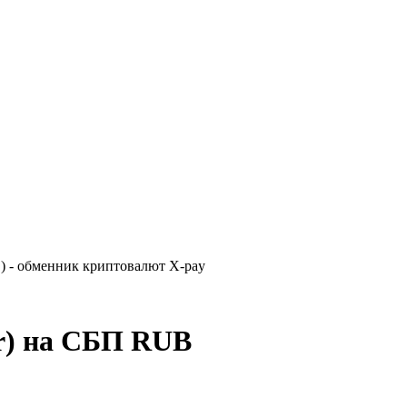
 - обменник криптовалют X-pay
r) на СБП RUB