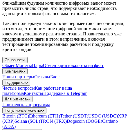
ближайшем будущем количество цифровых валют может
превысить число стран, что подчеркивает необходимость
адаптации к новым финансовым технологиям.
Таксин подчеркнул важность экспериментов с песочницами,
и отметил, что понимание цифровой экономики станет
ключом к успешному развитию страны. Правительство уже
предпринимает шаги в этом направлении, включая
тестирование токенизированных расчетов и поддержку
криптофондов.
Основное
Обмен
Монеты
Пары
Обмен криптовалюты на фиат
Компания
Наши партнеры
Отзывы
Блог
Поддержка
Частые вопросы
Как работает наша
платформа
Контакты
Поддержка в Telegram
Для бизнеса
Партнерская программа
Популярные монеты
Bitcoin (BTC)
Ethereum (ETH)
Tether (USDT)
USDC (USDC)
XRP
(XRP)
Solana (SOL)
TRON (TRX)
Dogecoin (DOGE)
Cardano
(ADA)